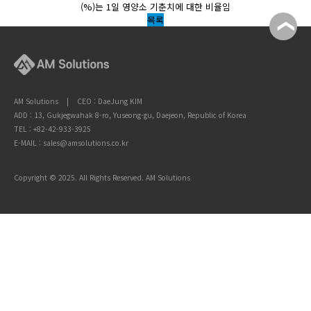
(%)는 1일 영양소 기춘치에 대한 비율임
목록
AM Solutions | CEO : DaeJung KIM
ADD : 13, Gukjegwahak 8-ro, Yuseong-gu, Daejeon, Republic of Korea
TEL : +82-42-933-3925
E-MAIL : sales@amsolutions.co.kr
Copyright © 2025. All Rights Reserved. AM Solutions